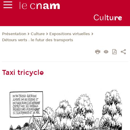
Cul
tu
r
e
Présentation
Culture
Expositions virtuelles
Détours verts : le futur des transports
Taxi tricycle