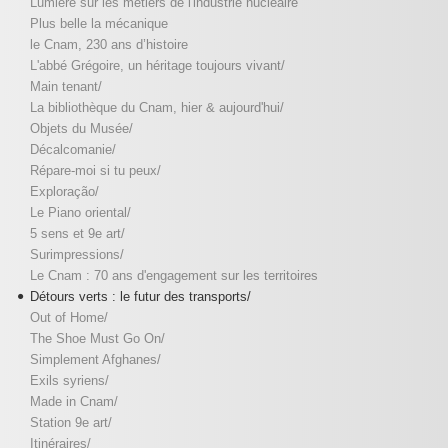
Lumière sur les métiers de l'industrie nucléaire
Plus belle la mécanique
le Cnam, 230 ans d’histoire
L'abbé Grégoire, un héritage toujours vivant/
Main tenant/
La bibliothèque du Cnam, hier & aujourd'hui/
Objets du Musée/
Décalcomanie/
Répare-moi si tu peux/
Exploração/
Le Piano oriental/
5 sens et 9e art/
Surimpressions/
Le Cnam : 70 ans d'engagement sur les territoires
Détours verts : le futur des transports/
Out of Home/
The Shoe Must Go On/
Simplement Afghanes/
Exils syriens/
Made in Cnam/
Station 9e art/
Itinéraires/