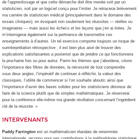
de l’apprentissage et que cette démarche doit être menée soit par un
statisticien, soit par un logiciel conçu pour l’imiter. Je retracerai brièvement
ma carrière de statisticien médical (principalement dans le domaine des
essais cliniques), en évoquant non seulement les réussites — réelles ou
imaginaires — mais aussi les échecs et les leçons que j’en ai tirées. Je
m’interrogerai également sur la pertinence de transmettre ces
enseignements à d’autres. Un tel exercice comporte toujours un risque de
surinterprétation rétrospective ; il est bien plus aisé de trouver des
explications satisfaisantes a posteriori que de prédire ce qui fonctionnera
la prochaine fois ou pour autrui. Parmi les thèmes que j’aborderai, citons
l’importance des filtres de données, la nécessité de tout comprendre
sous deux angles, l’impératif de continuer à réfléchir, la valeur des
classiques, l’utilité de commencer si l’on souhaite aboutir, ainsi que
l’importance d’avoir des bases solides pour les statisticiens désireux de
faire de la science plutôt que de simples mathématiques. Je réserverai
pour la conférence elle-même ma grande révélation concernant l’ingrédient
clé de la réussite. »
INTERVENANTS
Paddy Farrington
est un mathématicien irlandais de renommée
internationale, reconnu pour ses contributions à la méthodologie statistique