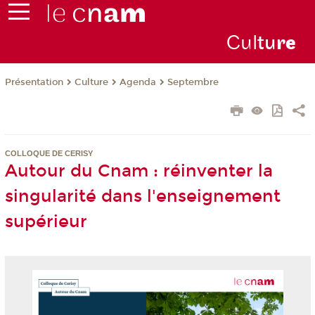
Cul
tu
r
e
Présentation
Culture
Agenda
Septembre
COLLOQUE DE CERISY
Autour du Cnam : réinventer la
singularité dans l'enseignement
supérieur