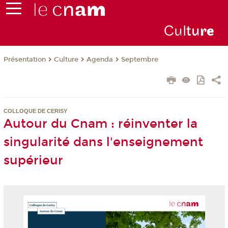
Cul
tu
r
e
Présentation
Culture
Agenda
Septembre
COLLOQUE DE CERISY
Autour du Cnam : réinventer la
singularité dans l'enseignement
supérieur