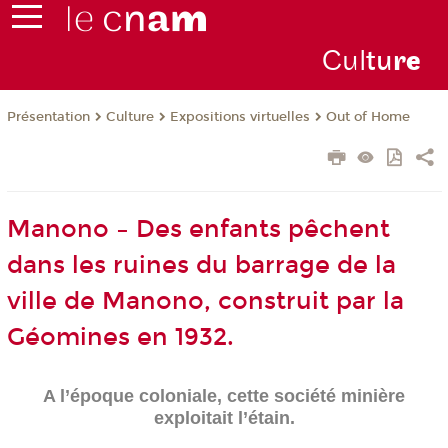
Cul
tu
r
e
Présentation
Culture
Expositions virtuelles
Out of Home
Manono – Des enfants pêchent
dans les ruines du barrage de la
ville de Manono, construit par la
Géomines en 1932.
A l’époque coloniale, cette société minière
exploitait l’étain.