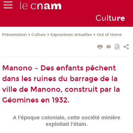
Cul
tu
r
e
Présentation
Culture
Expositions virtuelles
Out of Home
Manono – Des enfants pêchent
dans les ruines du barrage de la
ville de Manono, construit par la
Géomines en 1932.
A l’époque coloniale, cette société minière
exploitait l’étain.