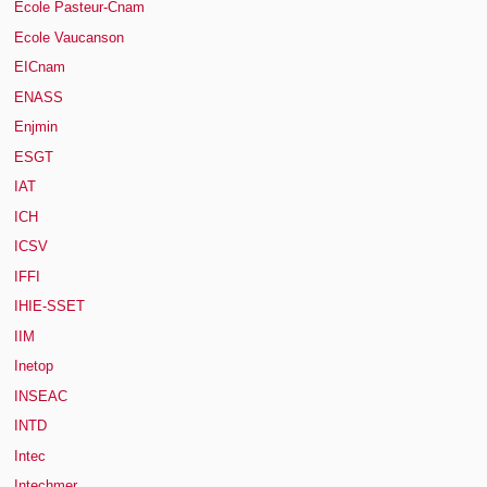
Ecole Pasteur-Cnam
Ecole Vaucanson
EICnam
ENASS
Enjmin
ESGT
IAT
ICH
ICSV
IFFI
IHIE-SSET
IIM
Inetop
INSEAC
INTD
Intec
Intechmer