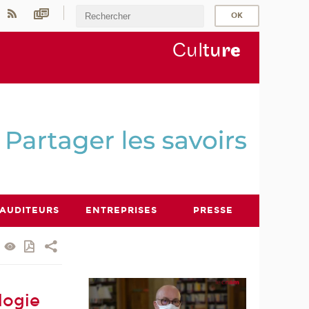
Cul
tu
r
e
AUDITEURS
ENTREPRISES
PRESSE
logie