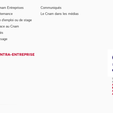
nam Entreprises
Communiqués
lternance
Le Cnam dans les médias
e d'emploi ou de stage
pace au Cnam
és
ssage
INTRA-ENTREPRISE