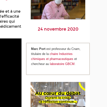
ée et à une
’efficacité
ires qui
 médicament
24 novembre 2020
Marc Port
est professeur du Cnam,
titulaire de la
chaire Industries
chimiques et pharmaceutiques
et
chercheur au
laboratoire GBCM
.