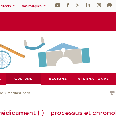
directs
Nos marques
E
CULTURE
RÉGIONS
INTERNATIONAL
re
MediasCnam
dicament (1) - processus et chrono