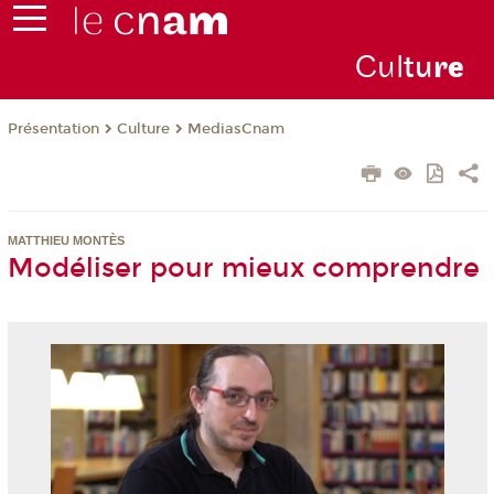
Cul
tu
r
e
Présentation
Culture
MediasCnam
MATTHIEU MONTÈS
Modéliser pour mieux comprendre