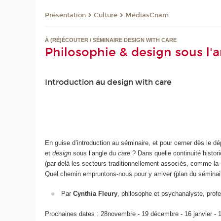
Présentation
Culture
MediasCnam
À (RÉ)ÉCOUTER / SÉMINAIRE DESIGN WITH CARE
Philosophie & design sous l'
Introduction au design with care
En guise d’introduction au séminaire, et pour cerner dès le dé
et
design
sous l’angle du
care
? Dans quelle continuité histo
(par-delà les secteurs traditionnellement associés, comme la 
Quel chemin empruntons-nous pour y arriver (plan du séminaire
Par
Cynthia Fleury
, philosophe et psychanalyste, pro
Prochaines dates : 28novembre - 19 décembre - 16 janvier - 13 