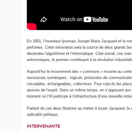
En 1801, l’inventeur lyonnais Joseph Marie Jacquard et le m
perforées. Cette innovation sera la source de deux grands bo
deviendra l’algorithmie et l’informatique. Côté social, ces 
antinomiques, le premier contribuant à la révolution industriel
Aujourd’hui le mouvement des « communs » incarne au contrair
ressources numériques : logiciel, protocoles de communicati
circulables, échangeables, collectives. Pour cela ils les pla
œuvres de l’esprit. Dans un même temps, en s’opposant aux lo
moment où l’IA participe à l’infrastructure d’une nouvelle ind
Partant de ces deux filiations au métier à tisser Jacquard,
radicalité politique.
INTERVENANTE