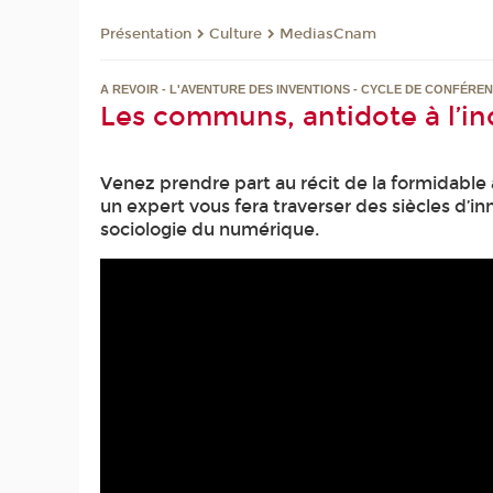
Présentation
Culture
MediasCnam
A REVOIR - L'AVENTURE DES INVENTIONS - CYCLE DE CONFÉRE
Les communs, antidote à l’i
Venez prendre part au récit de la formidable
un expert vous fera traverser des siècles d’i
sociologie du numérique.