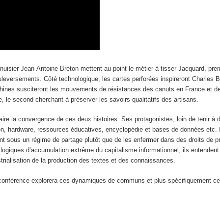
enuisier Jean-Antoine Breton mettent au point le métier à tisser Jacquard, 
uleversements. Côté technologique, les cartes perforées inspireront Charles
machines susciteront les mouvements de résistances des canuts en France et 
le, le second cherchant à préserver les savoirs qualitatifs des artisans.
e la convergence de ces deux histoires. Ses protagonistes, loin de tenir à di
on, hardware, ressources éducatives, encyclopédie et bases de données etc. I
cent sous un régime de partage plutôt que de les enfermer dans des droits de 
giques d’accumulation extrême du capitalisme informationnel, ils entendent c
ustrialisation de la production des textes et des connaissances.
 la conférence explorera ces dynamiques de communs et plus spécifiquement ce