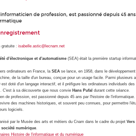
 informaticien de profession, est passionné depuis 45 ans
formatique
'enregistrement
 gratuite :
isabelle.astic@lecnam.net
été d'électronique et d'automatisme
(SEA) était la première startup inform
ers ordinateurs en France, la
SEA
se lance, en 1958, dans le développement
chine, de la taille d'un bureau, conçue pour un usage facile. Parmi plusieurs 
0
est doté d'un langage interactif, et il préfigure les ordinateurs individuels de
s. C'est à sa découverte que nous convie
Hans Pufal
durant cette séance.
ien de profession, est passionné depuis 45 ans par l'histoire de l'informatique
 revivre des machines historiques, et souvent peu connues, pour permettre l'ét
leurs logiciels.
nisé par le Musée des arts et métiers du Cnam dans le cadre du projet
Vers
la société numérique
.
naires Histoire de l'informatique et du numérique