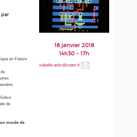
 par
18 janvier 2018
14h30 - 17h
atique en France
isabelle.astic@cnam.fr
 du
autres
s années
. Grâce
ude de
 un musée de