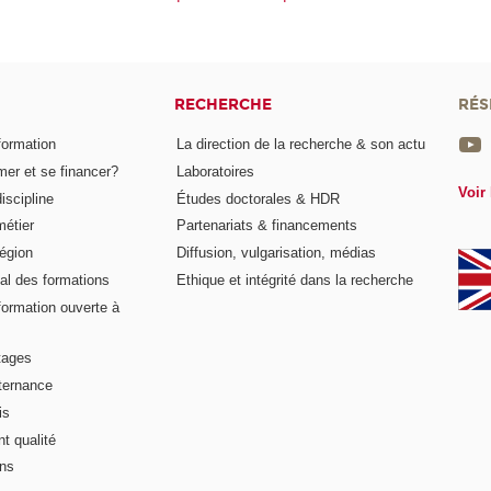
RECHERCHE
RÉS
formation
La direction de la recherche & son actu
er et se financer?
Laboratoires
Voir 
iscipline
Études doctorales & HDR
métier
Partenariats & financements
égion
Diffusion, vulgarisation, médias
al des formations
Ethique et intégrité dans la recherche
formation ouverte à
tages
lternance
is
t qualité
ons