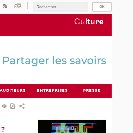
Cul
tu
r
e
AUDITEURS
ENTREPRISES
PRESSE
 ?