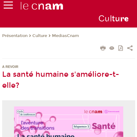
Cul
tu
r
e
Présentation
Culture
MediasCnam
A REVOIR
La santé humaine s'améliore-t-
elle?