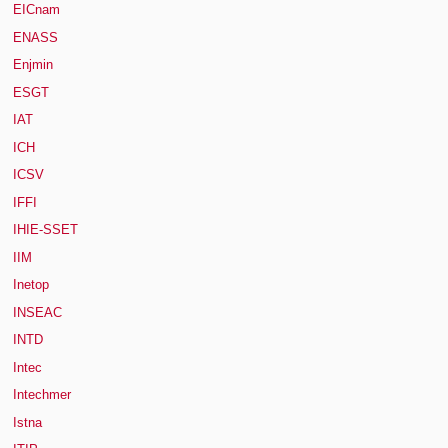
EICnam
ENASS
Enjmin
ESGT
IAT
ICH
ICSV
IFFI
IHIE-SSET
IIM
Inetop
INSEAC
INTD
Intec
Intechmer
Istna