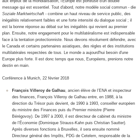
aux enjeux de la mondialisation, l'Europe est porteuse d'un double
message qui est essentiel. Tout d'abord, notre modèle social commun - die
Soziale Marktwirtschaf
t - combine un haut niveau de service public, des
inégalités relativement faibles et une forte intensité du dialogue social ; il
est la bonne réponse au débat sur les inégalités qui revient au premier
plan. Ensuite, notre engagement pour le multilatéralisme est indispensable
face à la tentation protectionniste. Nous devons résolument défendre, avec
le Canada et certains partenaires asiatiques, des règles et des institutions
multilatérales respectées de tous. Le monde a aujourd'hui besoin d'une
Europe plus forte. Il est donc temps que nous, Européens, prenions notre
destin en main.
Conférence à Munich, 22 février 2018
François Villeroy de Galhau
, ancien élève de l’ENA et inspecteur
des finances, François Villeroy de Galhau entre, en 1988, à la
direction du Trésor puis devient, de 1990 à 1993, conseiller européen
du ministre des Finances puis du Premier ministre (Pierre
Bérégovoy). De 1997 à 2000, il est directeur de cabinet du ministre
de l’Économie (Dominique Strauss-Kahn puis Christian Sautter).
Après diverses fonctions à Bruxelles, il sera ensuite nommé
Directeur général des Impôts, PDG de Cetelem, responsable de la