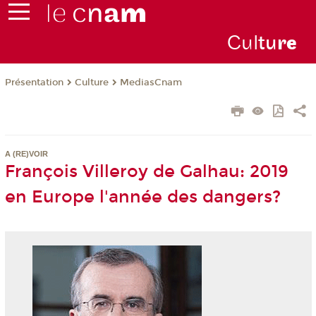
Cul
tu
r
e
Présentation
Culture
MediasCnam
A (RE)VOIR
François Villeroy de Galhau: 2019
en Europe l'année des dangers?