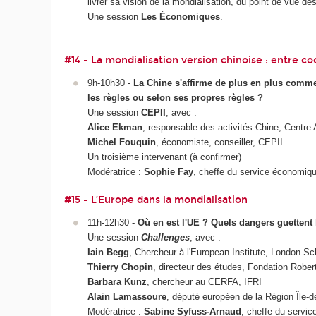
livrer sa vision de la mondialisation, du point de vue d
Une session
Les Économiques
.
#14 - La mondialisation version chinoise : entre c
9h-10h30 -
La Chine s'affirme de plus en plus comme
les règles ou selon ses propres règles ?
Une session
CEPII
, avec :
Alice Ekman
, responsable des activités Chine, Centre
Michel Fouquin
, économiste, conseiller, CEPII
Un troisième intervenant (à confirmer)
Modératrice :
Sophie Fay
, cheffe du service économiq
#15 - L’Europe dans la mondialisation
11h-12h30 -
Où en est l'UE ? Quels dangers guettent 
Une session
Challenges
, avec :
Iain Begg
, Chercheur à l'European Institute, London S
Thierry Chopin
, directeur des études, Fondation Robe
Barbara Kunz
, chercheur au CERFA, IFRI
Alain Lamassoure
, député européen de la Région Île-d
Modératrice :
Sabine Syfuss-Arnaud
, cheffe du service