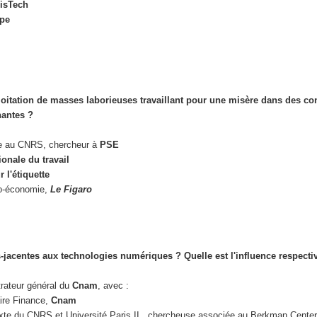
risTech
pe
ploitation de masses laborieuses travaillant pour une misère dans des co
nantes ?
he au CNRS, chercheur à
PSE
ionale du travail
 l'étiquette
ro-économie,
Le Figaro
acentes aux technologies numériques ? Quelle est l'influence respectiv
trateur général du
Cnam
, avec :
ire Finance,
Cnam
ixte du CNRS et Université Paris II, chercheuse associée au Berkman Center 