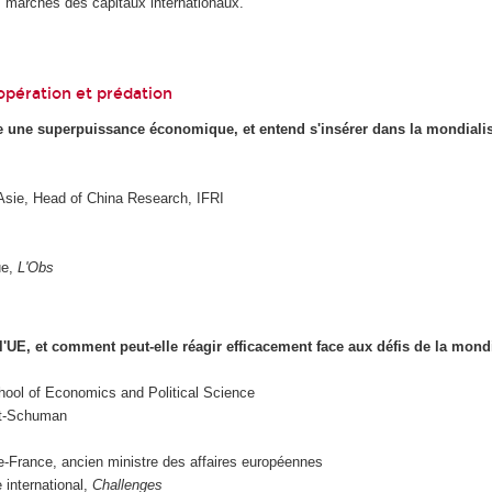
es marchés des capitaux internationaux.
oopération et prédation
 une superpuissance économique, et entend s'insérer dans la mondialisa
 Asie, Head of China Research, IFRI
ue,
L'Obs
l'UE, et comment peut-elle réagir efficacement face aux défis de la mondi
chool of Economics and Political Science
rt-Schuman
e-France, ancien ministre des affaires européennes
 international,
Challenges