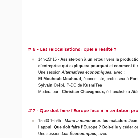
#16 - Les relocalisations : quelle réalité ?
14h-15h15 -
Assiste-t-on à un retour vers la product
d'entreprise qui expliquera pourquoi et comment il 
Une session
Alternatives économiques
, avec :
El Mouhoub Mouhoud
, économiste, professeur à
Par
Sylvain Orébi
, P-DG de
KusmiTea
Modérateur :
Christian Chavagneux,
éditorialiste à
Alt
#17 - Que doit faire l’Europe face à la tentation pr
15h30-16h45 -
Mano a mano
entre les matadors Jean-
l’appui. Que doit faire l’Europe ? Doit-elle y céder o
Une session
Les Économiques
, avec :