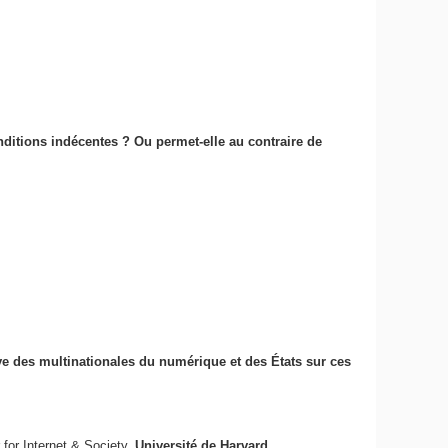
nditions indécentes ? Ou permet-elle au contraire de
e des multinationales du numérique et des États sur ces
for Internet & Society,
Université de Harvard