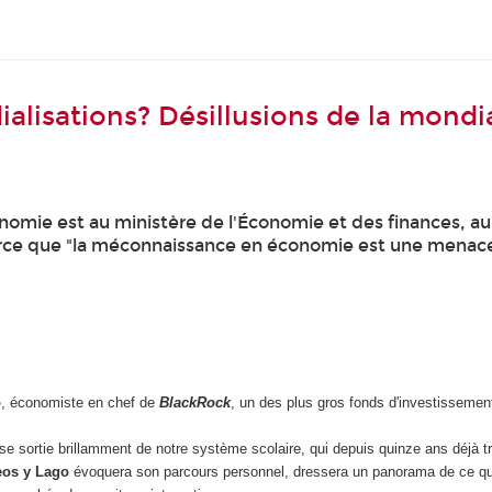
isations? Désillusions de la mondiali
nomie est au ministère de l'Économie et des finances, au 
rce que "la méconnaissance en économie est une menace 
o
, économiste en chef de
BlackRock
, un des plus gros fonds d'investissem
ise sortie brillamment de notre système scolaire, qui depuis quinze ans déjà t
eos y Lago
évoquera son parcours personnel, dressera un panorama de ce que