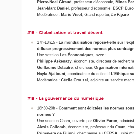
Pierre-Noël Giraud
, professeur d’économie,
Mines Pa
Jean-Marc Daniel
, professeur d’économie,
ESCP Euro
Modératrice :
Marie Visot
, Grand reporter,
Le Figaro
#18 - Globalisation et travail décent
17h-18h15 -
La mondialisation repose-t-elle sur l'ex
diffuser progressivement des normes plus contraig
Une session
Les Économiques
, avec :
Philippe Askenazy
, économiste, directeur de recherc
Guillaume Delautre
, chercheur,
Organisation internat
Nayla Ajaltouni
, coordinatrice du collectif
L'Ethique sur
Modératrice :
Cécile Crouzel
, adjointe au service mac
#19 - La gouvernance du numérique
18h30-20h -
Comment sont édictées les normes sous-j
normes ?
Une session Cnam, ouverte par
Olivier Faron
, adminis
Alexis Collomb
, économiste, professeur du Cnam, cha
Primavera de Filippi
, chercheuse au
CERSA
, unité m