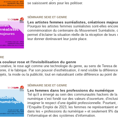
se saisissent alors pour les politiser.
SÉMINAIRE SEXE ET GENRE
Les artistes femmes surréalistes, créatrices majeu
Pourquoi les artistes femmes surréalistes sont-elles enco
commémoration du centenaire du Mouvement Surréaliste, 
permet d’éclairer la situation réelle de la réception de leur
leur donner dorénavant leur juste place.
NRE
 couleur rose et l'invisibilisation du genre
orative, le rose agit comme une technologie du genre, au sens de Teresa de L
nre, il le fabrique. Par son pouvoir d’esthétisation, il rend visible la différen
jets, la mode ou la publicité, tout en naturalisant cette différence au point de
SÉMINAIRE SEXE ET GENRE
Les femmes dans les professions du numérique
Tel qu’il a émergé au sein des communautés hackers de la 
numérique s’est fondé sur des valeurs d’ouverture, d’inclusio
imaginer le respect d’une égalité professionnelle. Pourtant
l’Enquête Emploi de 2023, les femmes ne représentaient en
dans les « professions du numérique » et seulement 9% da
l’informatique et des systèmes d’information.