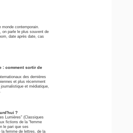
re monde contemporain.
, on parle le plus souvent de
nom, date après date, cas
e : comment sortir de
nternationaux des dernières
iniennes et plus récemment
journalistique et médiatique,
.
urd'hui ?
 des Lumières" (Classiques
aux fictions de la “femme
on le pari que ses
e la femme de lettres, de la