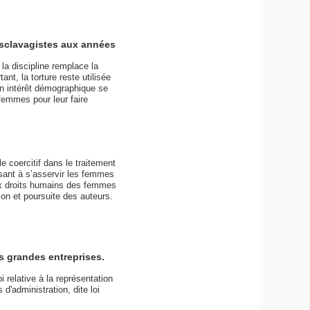
 esclavagistes aux années
la discipline remplace la
nt, la torture reste utilisée
’un intérêt démographique se
femmes pour leur faire
le coercitif dans le traitement
isant à s’asservir les femmes
aux droits humains des femmes
on et poursuite des auteurs.
s grandes entreprises.
 relative à la représentation
'administration, dite loi