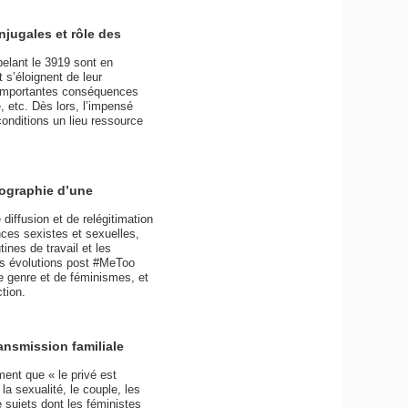
jugales et rôle des
elant le 3919 sont en
t s’éloignent de leur
d’importantes conséquences
, etc. Dès lors, l’impensé
conditions un lieu ressource
nographie d’une
iffusion et de relégitimation
ces sexistes et sexuelles,
ines de travail et les
les évolutions post #MeToo
e genre et de féminismes, et
tion.
ansmission familiale
ent que « le privé est
la sexualité, le couple, les
 sujets dont les féministes