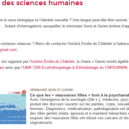
et des sciences humaines
e le sexe biologique et l’identité sexuelle ? Une langue peut-elle être sexiste 
.. Autant d’interrogations auxquelles le séminaire Sexe et Genre tentera d’a
 certaines séances ? Merci de contacter l'institut Emilie du Châtelet à l'adres
gmail.com
.
 est organisé par
l’Institut Émilie du Châtelet
, la chaire « Genre mixité égal
nam
ainsi que
l’UMR 7206 EcoAnthropologie & Ethnobiologie du CNRS/MNHN.
SÉMINAIRE SEXE ET GENRE
Ce que les « mauvaises filles » font à la psychana
Avec l’émergence de la sexologie (19e s.), médecine, psyc
produit des discours savants sur les paroles, corps, sexua
femmes. Diagnostics, médicalisation, pathologisation ont de
des rôles genrés (mère, épouse) et à maintenir hiérarchies
toujours des mauvaises filles ont refusé ces carcans et rés
stigmatisants.