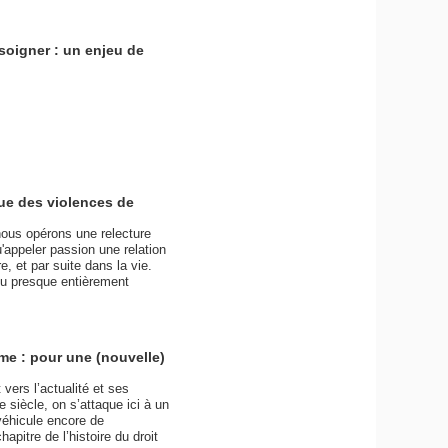
soigner : un enjeu de
que des violences de
 nous opérons une relecture
u'appeler passion une relation
, et par suite dans la vie.
ou presque entièrement
ime : pour une (nouvelle)
vers l’actualité et ses
 siècle, on s’attaque ici à un
 véhicule encore de
apitre de l’histoire du droit