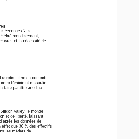
res
re méconnues ?La
célébré mondialement,
s œuvres et la nécessité de
auretis : il ne se contente
ce entre féminin et masculin
 la faire paraître anodine.
Silicon Valley, le monde
n et de liberté, laissant
, d’après les données de
 effet que 36 % des effectifs
ns les métiers de