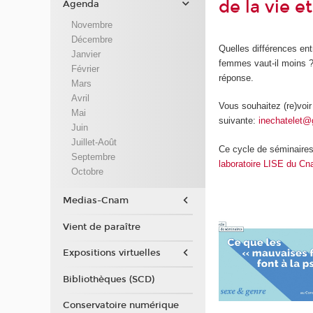
de la vie 
Agenda
Novembre
Décembre
Quelles différences entr
Janvier
femmes vaut-il moins ?.
Février
réponse.
Mars
Avril
Vous souhaitez (re)voir
Mai
suivante:
inechatelet@
Juin
Juillet-Août
Ce cycle de séminaires
Septembre
laboratoire LISE du C
Octobre
Medias-Cnam
Vient de paraître
Expositions virtuelles
Bibliothèques (SCD)
Conservatoire numérique