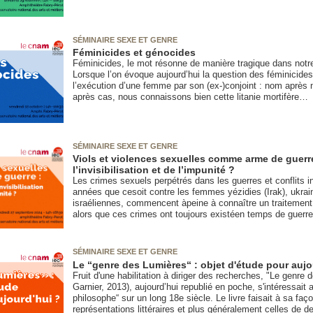
SÉMINAIRE SEXE ET GENRE
Féminicides et génocides
Féminicides, le mot résonne de manière tragique dans not
Lorsque l’on évoque aujourd’hui la question des féminicides
l’exécution d’une femme par son (ex-)conjoint : nom après 
après cas, nous connaissons bien cette litanie mortifère…
SÉMINAIRE SEXE ET GENRE
Viols et violences sexuelles comme arme de guerr
l’invisibilisation et de l’impunité ?
Les crimes sexuels perpétrés dans les guerres et conflits i
années que cesoit contre les femmes yézidies (Irak), ukra
israéliennes, commencent àpeine à connaître un traitement 
alors que ces crimes ont toujours existéen temps de guerre
SÉMINAIRE SEXE ET GENRE
Le “genre des Lumières“ : objet d'étude pour aujo
Fruit d'une habilitation à diriger des recherches, "Le genre
Garnier, 2013), aujourd’hui republié en poche, s'intéressait 
philosophe“ sur un long 18e siècle. Le livre faisait à sa faç
représentations littéraires et plus généralement celles de d