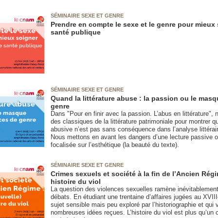
SÉMINAIRE SEXE ET GENRE
Prendre en compte le sexe et le genre pour mieux 
santé publique
SÉMINAIRE SEXE ET GENRE
Quand la littérature abuse : la passion ou le mas
genre
Dans "Pour en finir avec la passion. L’abus en littérature",
des classiques de la littérature patrimoniale pour montrer q
abusive n’est pas sans conséquence dans l’analyse littéraire
Nous mettons en avant les dangers d’une lecture passive 
focalisée sur l’esthétique (la beauté du texte).
SÉMINAIRE SEXE ET GENRE
Crimes sexuels et société à la fin de l’Ancien Rég
histoire du viol
La question des violences sexuelles ramène inévitablement 
débats. En étudiant une trentaine d’affaires jugées au XVIIIe
sujet sensible mais peu exploré par l’historiographie et qui
nombreuses idées reçues. L’histoire du viol est plus qu’un ch