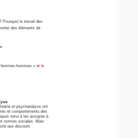
? Pourquoi le travail des
pporter des éléments de
se
ité femmes-hommes » et
le
lyse
hiatrie et psychanalyse ont
lités et comportements des
puis servi à les assigner à
 et normes sociales. Mais
isté aux discours