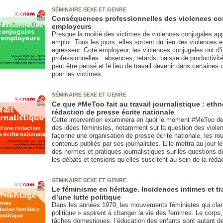
SÉMINAIRE SEXE ET GENRE
Conséquences professionnelles des violences con
employeurs
Presque la moitié des victimes de violences conjugales app
emploi. Tous les jours, elles sortent du lieu des violences e
agresseur. Coté employeur, les violences conjugales ont 
professionnelles : absences, retards, baisse de productivité
peut être pensé et le lieu de travail devenir dans certaines 
pour les victimes.
SÉMINAIRE SEXE ET GENRE
Ce que #MeToo fait au travail journalistique : eth
rédaction de presse écrite nationale
Cette intervention examinera en quoi le moment #MeToo de d
des idées féministes, notamment sur la question des violen
façonne une organisation de presse écrite nationale, les rout
contenus publiés par ses journalistes. Elle mettra au jour 
des normes et pratiques journalistiques sur les questions d
les débats et tensions qu’elles suscitent au sein de la rédac
SÉMINAIRE SEXE ET GENRE
Le féminisme en héritage. Incidences intimes et tr
d’une lutte politique
Dans les années 1970, les mouvements féministes qui clam
politique » aspirent à changer la vie des femmes. Le corps, 
tâches domestiques, l’éducation des enfants sont autant de