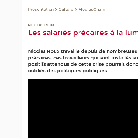
Présentation
Culture
MediasCnam
NICOLAS ROUX
Les salariés précaires à la lum
Nicolas Roux travaille depuis de nombreuses an
précaires, ces travailleurs qui sont installés 
positifs attendus de cette crise pourrait donc
oubliés des politiques publiques.