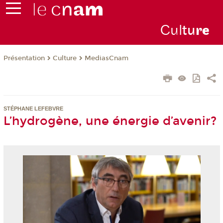
Cul
tu
r
e
Présentation
Culture
MediasCnam
STÉPHANE LEFEBVRE
L’hydrogène, une énergie d’avenir?