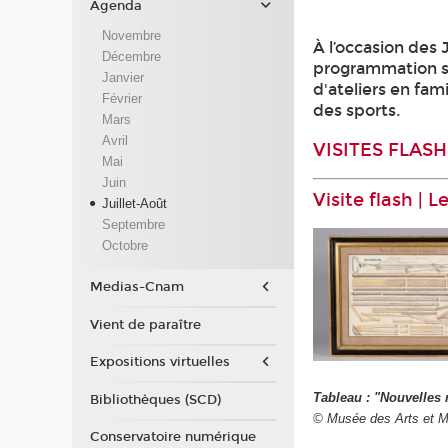
Agenda
Novembre
À l’occasion des
Décembre
programmation sp
Janvier
d'ateliers en fami
Février
des sports.
Mars
Avril
VISITES FLASH
Mai
Juin
Visite flash | 
Juillet-Août
Septembre
Octobre
Medias-Cnam
Vient de paraître
Expositions virtuelles
Tableau : "Nouvelles
Bibliothèques (SCD)
© Musée des Arts et M
Conservatoire numérique