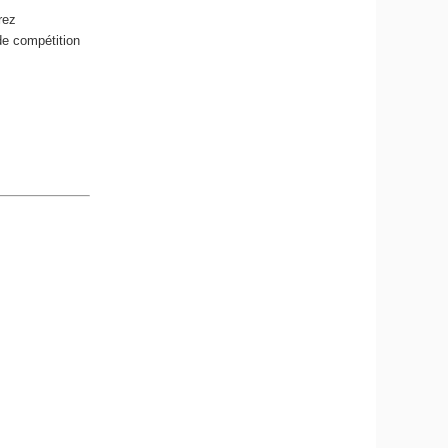
rez
de compétition