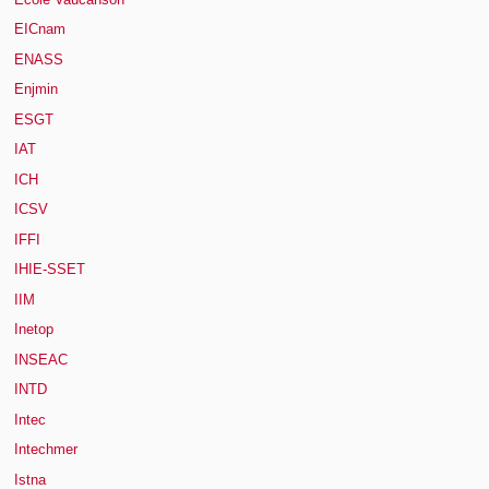
EICnam
ENASS
Enjmin
ESGT
IAT
ICH
ICSV
IFFI
IHIE-SSET
IIM
Inetop
INSEAC
INTD
Intec
Intechmer
Istna