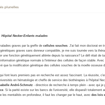
tés plurielles
e, Hôpital Necker-Enfants malades
 maladies graves par la greffe de
cellules souches
. J'ai fait mon doctorat en 
s génétiques graves sans donneur compatible, je me suis tournée vers la thér
 une fonction génétiquement altérée depuis la naissance? Le défi était de tail
information génétique normale à l'intérieur des cellules de façon stable. Avec l
vé que la modification génétique des cellules souches de la moelle osseuse d'
i font leurs premiers pas en recherche est assez fascinant. La réussite, c'est
ersités en hématologie et cheffe de service des biothérapies à l'hôpital Ne
 Isabelle André-Schmutz
- directrice de recherche à temps plein - avec qui je
ice
. Si la parité existe sur les bancs de l'université, elle disparaît totalemen
e les mentalités en profondeur, il faut les changer par le haut, avec
des lois 