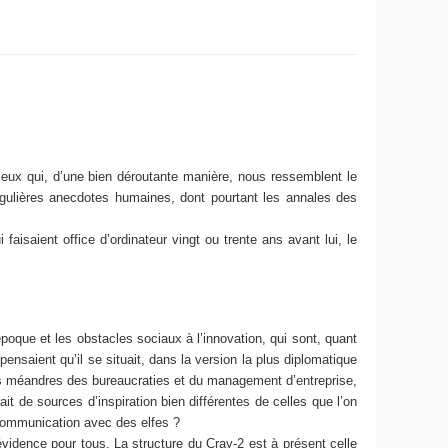
ceux qui, d’une bien déroutante manière, nous ressemblent le
ingulières anecdotes humaines, dont pourtant les annales des
isaient office d’ordinateur vingt ou trente ans avant lui, le
époque et les obstacles sociaux à l’innovation, qui sont, quant
nsaient qu’il se situait, dans la version la plus diplomatique
les méandres des bureaucraties et du management d’entreprise,
rait de sources d’inspiration bien différentes de celles que l’on
n communication avec des elfes ?
évidence pour tous. La structure du Cray-2 est à présent celle