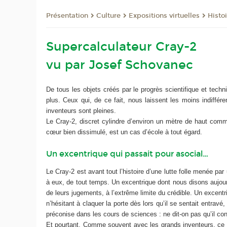
Présentation
Culture
Expositions virtuelles
Histo
Supercalculateur Cray-2
vu par Josef Schovanec
De tous les objets créés par le progrès scientifique et tec
plus. Ceux qui, de ce fait, nous laissent les moins indiffé
inventeurs sont pleines.
Le Cray-2, discret cylindre d’environ un mètre de haut comme
cœur bien dissimulé, est un cas d’école à tout égard.
Un excentrique qui passait pour asocial…
Le Cray-2 est avant tout l’histoire d’une lutte folle menée pa
à eux, de tout temps. Un excentrique dont nous disons aujourd
de leurs jugements, à l’extrême limite du crédible. Un excen
n’hésitant à claquer la porte dès lors qu’il se sentait entravé,
préconise dans les cours de sciences : ne dit-on pas qu’il co
Et pourtant. Comme souvent avec les grands inventeurs, ce qui