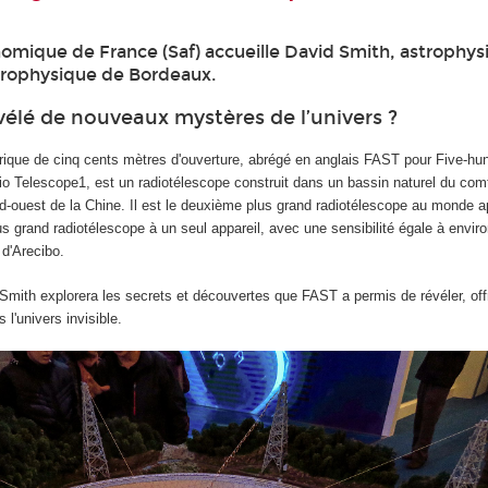
nomique de France (Saf) accueille David Smith, astrophys
trophysique de Bordeaux.
évélé de nouveaux mystères de l’univers ?
rique de cinq cents mètres d'ouverture, abrégé en anglais FAST pour Five-hu
io Telescope1, est un radiotélescope construit dans un bassin naturel du com
d-ouest de la Chine. Il est le deuxième plus grand radiotélescope au monde 
us grand radiotélescope à un seul appareil, avec une sensibilité égale à environ
 d'Arecibo.
 Smith explorera les secrets et découvertes que FAST a permis de révéler, off
l'univers invisible.