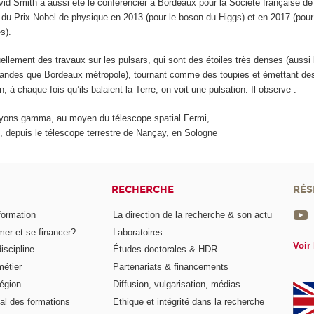
vid Smith a aussi été le conférencier à Bordeaux pour la Société française d
 du Prix Nobel de physique en 2013 (pour le boson du Higgs) et en 2017 (pour 
s).
llement des travaux sur les pulsars, qui sont des étoiles très denses (aussi 
grandes que Bordeaux métropole), tournant comme des toupies et émettant de
, à chaque fois qu’ils balaient la Terre, on voit une pulsation. Il observe :
ayons gamma, au moyen du télescope spatial Fermi,
, depuis le télescope terrestre de Nançay, en Sologne
RECHERCHE
RÉS
formation
La direction de la recherche & son actu
er et se financer?
Laboratoires
Voir 
iscipline
Études doctorales & HDR
métier
Partenariats & financements
égion
Diffusion, vulgarisation, médias
al des formations
Ethique et intégrité dans la recherche