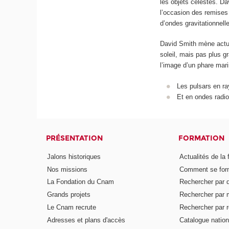
les objets célestes. Da
l’occasion des remises
d’ondes gravitationnelle
David Smith mène actue
soleil, mais pas plus 
l’image d’un phare marin
Les pulsars en r
Et en ondes radio
PRÉSENTATION
FORMATION
Jalons historiques
Actualités de la 
Nos missions
Comment se form
La Fondation du Cnam
Rechercher par d
Grands projets
Rechercher par 
Le Cnam recrute
Rechercher par r
Adresses et plans d'accès
Catalogue nation