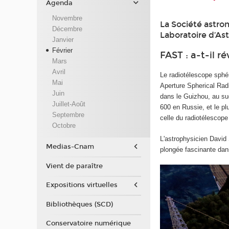
Agenda
Novembre
La Société astro
Décembre
Laboratoire d’As
Janvier
Février
FAST : a-t-il r
Mars
Avril
Le radiotélescope sphé
Mai
Aperture Spherical Rad
Juin
dans le Guizhou, au su
Juillet-Août
600 en Russie, et le pl
Septembre
celle du radiotélescope
Octobre
L'astrophysicien David
Medias-Cnam
plongée fascinante dans 
Vient de paraître
Expositions virtuelles
Bibliothèques (SCD)
Conservatoire numérique