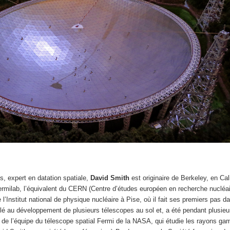
s, expert en datation spatiale,
David Smith
est originaire de Berkeley, en Cali
ermilab, l’équivalent du CERN (Centre d’études européen en recherche nucléai
 l’Institut national de physique nucléaire à Pise, où il fait ses premiers pas d
aillé au développement de plusieurs télescopes au sol et, a été pendant plusie
 de l’équipe du télescope spatial Fermi de la NASA, qui étudie les rayons g