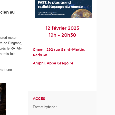
icien au
12 février 2025
19h - 20h30
ndred-meter
té de Pingtang,
après le RATAN-
Cnam : 292 rue Saint-Martin,
 trois fois
Paris 3
e
Amphi. Abbé Grégoire
rant une
ACCES
Format hybride :