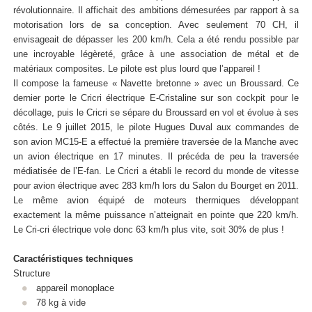
révolutionnaire. Il affichait des ambitions démesurées par rapport à sa
motorisation lors de sa conception. Avec seulement 70 CH, il
envisageait de dépasser les 200 km/h. Cela a été rendu possible par
une incroyable légèreté, grâce à une association de métal et de
matériaux composites. Le pilote est plus lourd que l’appareil !
Il compose la fameuse « Navette bretonne » avec un Broussard. Ce
dernier porte le Cricri électrique E-Cristaline sur son cockpit pour le
décollage, puis le Cricri se sépare du Broussard en vol et évolue à ses
côtés. Le 9 juillet 2015, le pilote Hugues Duval aux commandes de
son avion MC15-E a effectué la première traversée de la Manche avec
un avion électrique en 17 minutes. Il précéda de peu la traversée
médiatisée de l’E-fan. Le Cricri a établi le record du monde de vitesse
pour avion électrique avec 283 km/h lors du Salon du Bourget en 2011.
Le même avion équipé de moteurs thermiques développant
exactement la même puissance n’atteignait en pointe que 220 km/h.
Le Cri-cri électrique vole donc 63 km/h plus vite, soit 30% de plus !
Caractéristiques techniques
Structure
appareil monoplace
78 kg à vide