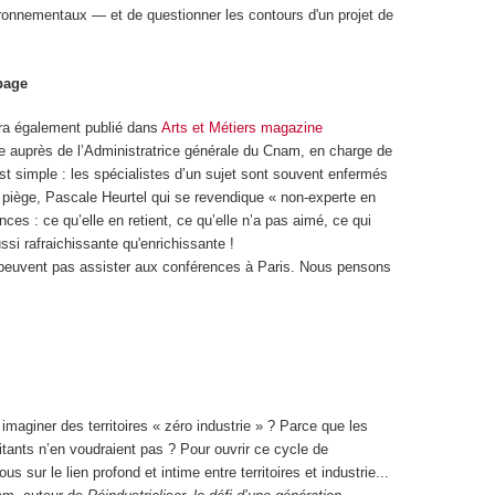
ronnementaux — et de questionner les contours d'un projet de
page
ra également publié dans
Arts et Métiers magazine
ère auprès de l’Administratrice générale du Cnam, en charge de
 est simple : les spécialistes d’un sujet sont souvent enfermés
e piège, Pascale Heurtel qui se revendique « non-experte en
es : ce qu’elle en retient, ce qu’elle n’a pas aimé, ce qui
ussi rafraichissante qu'enrichissante !
 peuvent pas assister aux conférences à Paris. Nous pensons
n imaginer des territoires « zéro industrie » ? Parce que les
bitants n’en voudraient pas ? Pour ouvrir ce cycle de
s sur le lien profond et intime entre territoires et industrie...