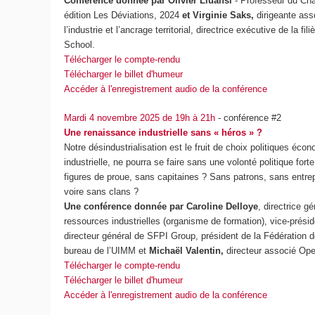
Conférence donnée par
Olivier Lluansi
- Professeur du Cn
édition Les Déviations, 2024
et Virginie Saks,
dirigeante ass
l’industrie et l’ancrage territorial, directrice exécutive de la 
School.
Télécharger le compte-rendu
Télécharger le billet d'humeur
Accéder à l'enregistrement audio de la conférence
Mardi 4 novembre 2025 de 19h à 21h
- conférence #2
Une renaissance industrielle sans « héros » ?
Notre désindustrialisation est le fruit de choix politiques é
industrielle, ne pourra se faire sans une volonté politique fort
figures de proue, sans capitaines ? Sans patrons, sans entre
voire sans clans ?
Une conférence donnée par Caroline Delloye
, directrice g
ressources industrielles (organisme de formation), vice-prés
directeur général de SFPI Group, président de la Fédérati
bureau de l’UIMM et
Michaël Valentin,
directeur associé Op
Télécharger le compte-rendu
Télécharger le billet d'humeur
Accéder à l'enregistrement audio de la conférence