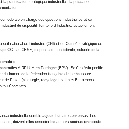
la planification stratégique industrielle ; la puissance
lementation.
e confédérale en charge des questions industrielles et ex-
industriel du dispositif Territoire d’Industrie, actuellement
eil national de l’industrie (CNI) et du Comité stratégique de
roupe CGT au CESE, responsable confédérale, salariée de la
utomobile
 pantoufles AIRPLUM en Dordogne (EPV). Ex Ceo Asia pacific
re du bureau de la fédération française de la chaussure
de Plaxtil (plasturgie, recyclage textile) et Essaimons
Poitou-Charentes.
sance industrielle semble aujourd’hui faire consensus. Les
fficaces, doivent-elles associer les acteurs sociaux (syndicats