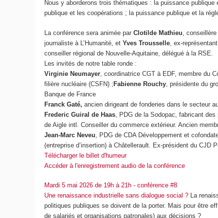
Nous y aborderons trois thématiques : la puissance publique et 
publique et les coopérations ; la puissance publique et la rég
La conférence sera animée par
Clotilde Mathieu
, conseillèr
journaliste à
L’Humanité
, et
Yves Trousselle
, ex-représentant 
conseiller régional de Nouvelle-Aquitaine, délégué à la RSE.
Les invités de notre table ronde :
Virginie Neumayer
, coordinatrice CGT à EDF, membre du Cons
filière nucléaire (CSFN) ;
Fabienne Rouchy
, présidente du g
Banque de France
Franck Gaté,
ancien dirigeant de fonderies dans le secteur a
Frederic Guiral de Haas
, PDG de la Sodopac, fabricant des
de Aigle intl. Conseiller du commerce extérieur. Ancien memb
Jean-Marc Neveu
, PDG de CDA Développement et cofondateur 
(entreprise d’insertion) à Châtellerault. Ex-président du CJD 
Télécharger le billet d'humeur
Accéder à l'enregistrement audio de la conférence
Mardi 5 mai 2026 de 19h à 21h - conférence #8
Une renaissance industrielle sans dialogue social ?
La renais
politiques publiques se doivent de la porter. Mais pour être e
de salariés et organisations patronales) aux décisions ?