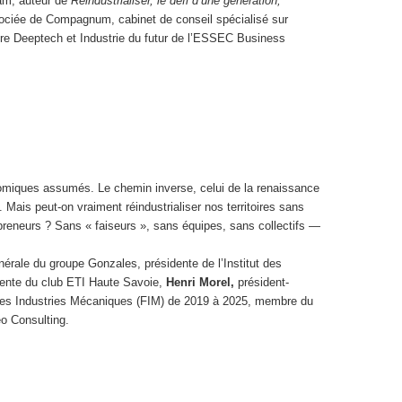
am, auteur de
Réindustrialiser, le défi d’une génération,
ociée de Compagnum, cabinet de conseil spécialisé sur
filière Deeptech et Industrie du futur de l’ESSEC Business
conomiques assumés. Le chemin inverse, celui de la renaissance
e. Mais peut-on vraiment réindustrialiser nos territoires sans
preneurs ? Sans « faiseurs », sans équipes, sans collectifs —
énérale du groupe Gonzales, présidente de l’Institut des
idente du club ETI Haute Savoie,
Henri Morel,
président-
on des Industries Mécaniques (FIM) de 2019 à 2025, membre du
eo Consulting.