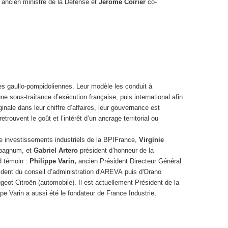
ancien ministre de la Défense et
Jérôme Coirier
co-
ues gaullo-pompidoliennes. Leur modèle les conduit à
ne sous-traitance d’exécution française, puis international afin
ale dans leur chiffre d’affaires, leur gouvernance est
trouvent le goût et l’intérêt d’un ancrage territorial ou
le investissements industriels de la BPIFrance,
Virginie
mpagnum, et
Gabriel Artero
président d’honneur de la
d témoin :
Philippe Varin,
ancien Président Directeur Général
sident du conseil d’administration d'AREVA puis d'Orano
geot Citroën (automobile). Il est actuellement Président de la
e Varin a aussi été le fondateur de France Industrie,