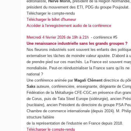
éditorialiste,
Hervé Morin,
président de la Région Normandie, 
président du mouvement des ETI, PDG du groupe Poujoulat.
Télécharger le compte-rendu
Télécharger le billet d'humeur
Accéder à l'enregistrement audio de la conférence
Mercredi 4 février 2026 de 19h à 21h
- conférence #5
Une renaissance industrielle sans les grands groupes ?
Nos fleurons industriels sont souvent les enfants des politiq
externaliser les tâches de moindre valeur ajoutée. D’abord à u
de prendre pied sur ces marchés. La France est souvent margin
mondialisée. Peut-on réindustrialiser la France sans qu’ils ne re
national ?
Une conférence animée par
Magali Clément
directrice du pô
Saks
auteure, conférencière, enseignante, dirigeante de Co
Fédération de la Métallurgie CFE-CGC,en présence d'un gran
de Corus, puis de Tata Steel Europe (sidérurgie), ancien Pré
(nucléaire), ancien Président du directoire du groupe PSA Peu
Chambre de commerce internationale (depuis 2024). M. Philipp
structure faitière
de la représentation de l'industrie en France depuis 2018.
Télécharger le compte-rendu