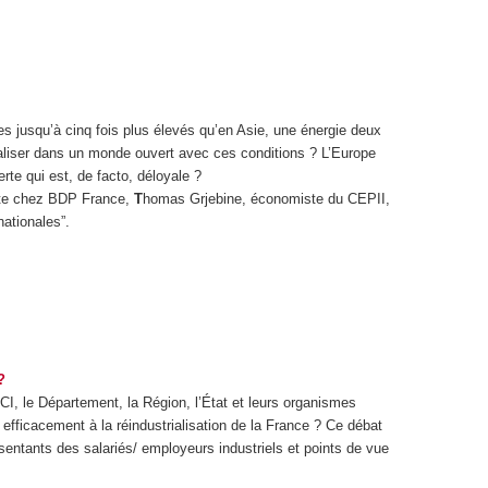
s jusqu’à cinq fois plus élevés qu’en Asie, une énergie deux
ialiser dans un monde ouvert avec ces conditions ? L’Europe
rte qui est, de facto, déloyale ?
te chez BDP France,
T
homas Grjebine, économiste du CEPII,
ationales”.
?
I, le Département, la Région, l’État et leurs organismes
us efficacement à la réindustrialisation de la France ? Ce débat
sentants des salariés/ employeurs industriels et points de vue