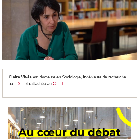
Claire Vivès
est docteure en Sociologie, ingénieure de recherche
au
LISE
et rattachée au
CEET
.