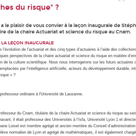
hes du risque" ?
a le plaisir de vous convier à la leçon inaugurale de Stéph
aire de la chaire Actuariat et science du risque au Cnam.
 LA LEÇON INAUGURALE
e l’évolution de l’actuariat et des cinq types d’actuaires à l’aide des collecti
ques perspectives de la chaire actuariat et science du risque en matière d’e
on de la culture scientifique. Nous nous interrogerons sur les futurs actuaires
mplacées par l’intelligence artificielle, acteurs du développement durable, int
isque » ?
 professeur ordinaire à l'Université de Lausanne.
rofesseur du Cnam, titulaire de la chaire Actuariat et science du risque au sein
vant, il était professeur des Universités à l’Isfa, Université Lyon 1 et directe
hane Loisel est membre agrégé et ancien membre du Conseil d’administration d
élève normalien de Lyon et agrégé de mathématiques, il est également chargé