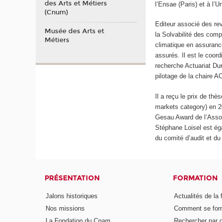
des Arts et Métiers
l’Ensae (Paris) et à l’
(Cnum)
Editeur associé des re
Musée des Arts et
la Solvabilité des com
Métiers
climatique en assurance
assurés. Il est le coord
recherche Actuariat Du
pilotage de la chaire
Il a reçu le prix de thè
markets category) en 20
Gesau Award de l’Assoc
Stéphane Loisel est ég
du comité d’audit et d
PRÉSENTATION
FORMATION
Jalons historiques
Actualités de la 
Nos missions
Comment se form
La Fondation du Cnam
Rechercher par d