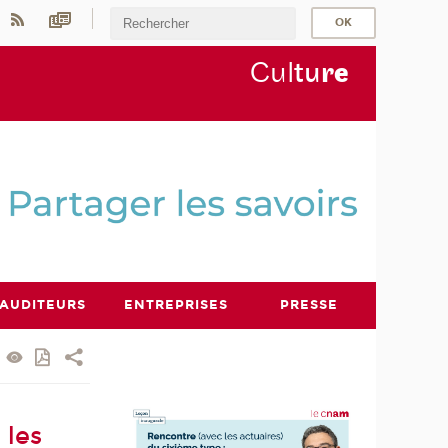
Cul
tu
r
e
AUDITEURS
ENTREPRISES
PRESSE
 les