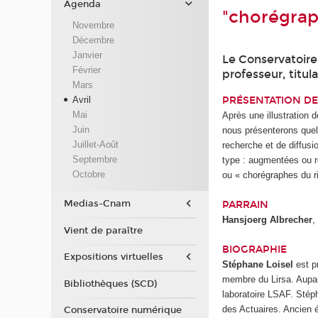
Agenda
"chorégrap
Novembre
Décembre
Janvier
Le Conservatoire 
Février
professeur, titul
Mars
Avril
PRÉSENTATION DE
Mai
Après une illustration d
Juin
nous présenterons quel
Juillet-Août
recherche et de diffusi
Septembre
type : augmentées ou re
Octobre
ou « chorégraphes du r
Medias-Cnam
PARRAIN
Hansjoerg Albrecher
,
Vient de paraître
BIOGRAPHIE
Expositions virtuelles
Stéphane Loisel
est p
membre du Lirsa. Aupara
Bibliothèques (SCD)
laboratoire LSAF. Stép
des Actuaires. Ancien 
Conservatoire numérique