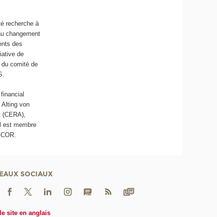
té recherche à
 au changement
ents des
tiative de
e du comité de
S.
financial
 Alting von
st (CERA),
Il est membre
 SCOR.
EAUX SOCIAUX
le site en anglais