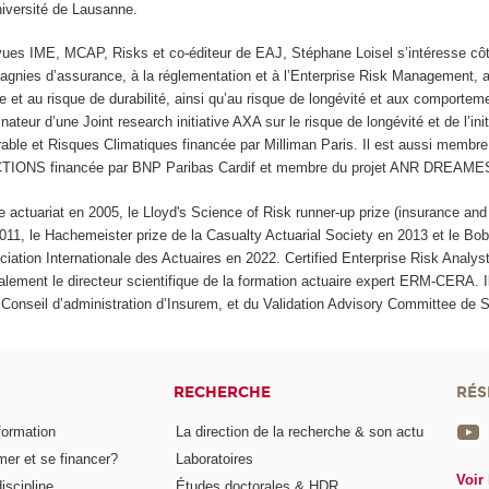
Université de Lausanne.
vues IME, MCAP, Risks et co-éditeur de EAJ, Stéphane Loisel s’intéresse cô
pagnies d’assurance, à la réglementation et à l’Enterprise Risk Management,
 et au risque de durabilité, ainsi qu’au risque de longévité et aux comportem
inateur d’une Joint research initiative AXA sur le risque de longévité et de l’ini
rable et Risques Climatiques financée par Milliman Paris. Il est aussi membr
 ACTIONS financée par BNP Paribas Cardif et membre du projet ANR DREAME
se actuariat en 2005, le Lloyd's Science of Risk runner-up prize (insurance and 
11, le Hachemeister prize de la Casualty Actuarial Society en 2013 et le Bob
iation Internationale des Actuaires en 2022. Certified Enterprise Risk Analy
alement le directeur scientifique de la formation actuaire expert ERM-CERA. 
u Conseil d’administration d’Insurem, et du Validation Advisory Committee de
RECHERCHE
RÉS
formation
La direction de la recherche & son actu
er et se financer?
Laboratoires
Voir 
iscipline
Études doctorales & HDR