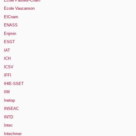
Ecole Pasteur-Cnam
Ecole Vaucanson
EICnam
ENASS
Enjmin
ESGT
IAT
ICH
ICSV
IFFI
IHIE-SSET
IIM
Inetop
INSEAC
INTD
Intec
Intechmer