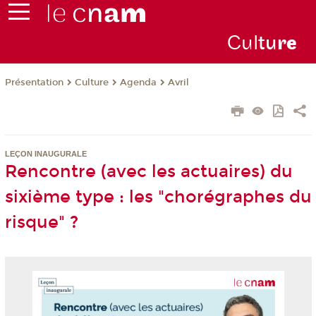
Cul
tu
r
e
Présentation
Culture
Agenda
Avril
LEÇON INAUGURALE
Rencontre (avec les actuaires) du
sixième type : les "chorégraphes du
risque" ?