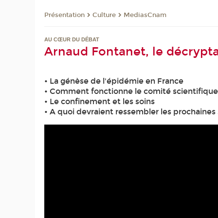
Présentation
Culture
MediasCnam
AU CŒUR DU DÉBAT
Arnaud Fontanet, le décrypta
• La génèse de l'épidémie en France
• Comment fonctionne le comité scientifique
• Le confinement et les soins
• A quoi devraient ressembler les prochaines