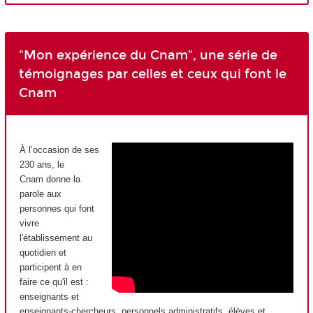
"Mon expérience du Cnam", une série de
témoignages par celles et ceux qui font le
Cnam
À l’occasion de ses
230 ans, le
Cnam donne la
parole aux
personnes qui font
vivre
l'établissement au
quotidien et
participent à en
faire ce qu'il est :
enseignants et
enseignants-chercheurs, personnels administratifs, élèves et