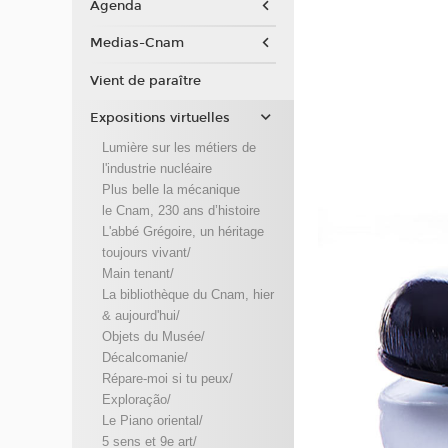
Agenda
Medias-Cnam
Vient de paraître
Expositions virtuelles
Lumière sur les métiers de
l'industrie nucléaire
Plus belle la mécanique
le Cnam, 230 ans d’histoire
L'abbé Grégoire, un héritage
toujours vivant/
Main tenant/
La bibliothèque du Cnam, hier
& aujourd'hui/
Objets du Musée/
Décalcomanie/
Répare-moi si tu peux/
Exploração/
Le Piano oriental/
5 sens et 9e art/