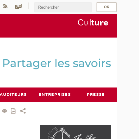
Cul
tu
r
e
AUDITEURS
ENTREPRISES
PRESSE