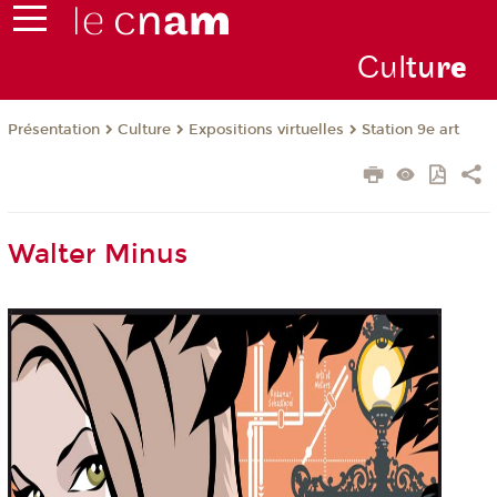
Cul
tu
r
e
Présentation
Culture
Expositions virtuelles
Station 9e art
Walter Minus