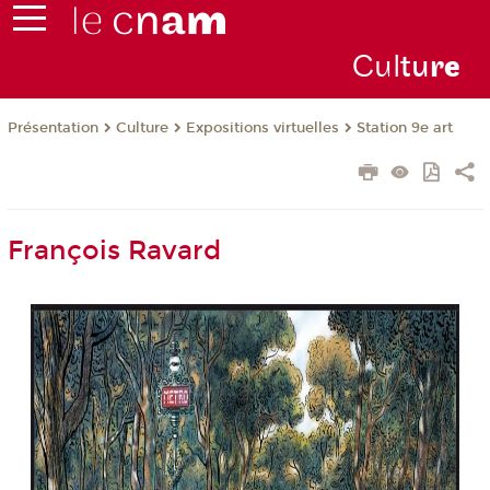
Cul
tu
r
e
Présentation
Culture
Expositions virtuelles
Station 9e art
François Ravard