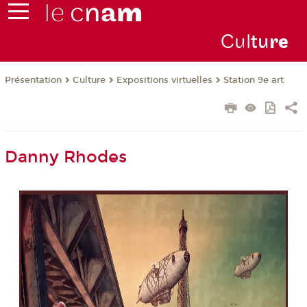
Cul
tu
r
e
Présentation
Culture
Expositions virtuelles
Station 9e art
Danny Rhodes