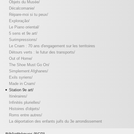
Objets du Musée/
Décalcomanie/
Répare-moi si tu peux/
Exploração/
Le Piano oriental/
5 sens et 9e art/
Surimpressions/
Le Cnam : 70 ans d'engagement sur les territoires
Détours verts : le futur des transports/
Out of Home/
The Shoe Must Go On/
Simplement Afghanes/
Exils syriens/
Made in Cnam/
Station 9e art/
Itinéraires/
Infinités plurielles/
Histoires d'objets/
Roms entre autres/
La déportation des enfants juifs du 3e arrondissement