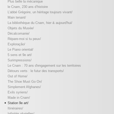
Plus belle la mécanique
le Cnam, 230 ans d’histoire
L'abbé Grégoire, un héritage toujours vivant/
Main tenant/
La bibliothèque du Cnam, hier & aujourd'hui/
Objets du Musée/
Décalcomanie/
Répare-moi si tu peux/
Exploração/
Le Piano oriental/
5 sens et 9e art/
Surimpressions/
Le Cnam : 70 ans d'engagement sur les territoires
Détours verts : le futur des transports/
Out of Home/
The Shoe Must Go On/
Simplement Afghanes/
Exils syriens/
Made in Cnam/
Station 9e art/
Itinéraires/
Infinités plurielles/