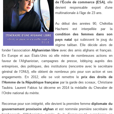
de l'École de commerce (ESA)
, elle
devient responsable export d'une
multinationale à l'âge de 23 ans.
Au début des années 90, Chékéba
Hachemi est interpellée par la
condition des femmes dans son
pays natal
qui subissent le joug du
régime taliban. Elle décide alors de
fonder l’association
Afghanistan libre
avec des amis afghans et français.
En Europe et aux États-Unis où elle mène de nombreuses actions en
faveur de l’Afghanistan, campagnes de presse, lobbying auprès des
entreprises, des politiques, des institutions (rencontre avec le secrétaire
général de l’ONU), elle obtient de nombreux prix pour son action et ses
engagements. En 2012, elle se voit remettre le
prix des droits de
l'Homme de la République française
par la garde des sceaux, Christiane
Taubira. Laurent Fabius lui décerne en 2014 la médaille du Chevalier de
l’Ordre national du mérite.
Reconnue pour son intégrité, elle devient la première femme
diplomate du
gouvernement provisoire afghan
et est nommée première secrétaire de