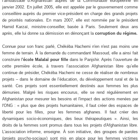
l’ambassade d’Afghanistan auprès de la Communauté européenne en
janvier 2002. En juillet 2005, elle est appelée par le gouvernement comme
conseillère auprès du premier vice-président en charge des grands projets
de priorités nationales. En mars 2007, elle est nommée par le président
Hamid Karzaï, ministre-conseiller, basée à Paris. Seulement deux ans
après, elle lui donne sa démission en dénonçant la
corruption du régime.
Connue pour son franc parlé, Chékéba Hachemi n'en n'est pas moins une
femme de terrain. À la demande du commandant Massoud, elle a ainsi fait
construire l
'école Malalaï pour fille
dans le Panjshir. Après l’ouverture de
cette première école, à travers l’association Afghanistan libre qu’elle
continue de présider, Chékéba Hachemi ne cesse de réaliser de nombreux
projets – dans le domaine de l’éducation, du développement rural et de la
santé. Ces projets sont essentiellement destinés aux femmes les plus
démunies. Malgré les risques encourus, elle se rend régulièrement en
Afghanistan pour mesurer les besoins et l'impact des actions menées par
l'ONG : « plus que des projets humanitaires, il faut créer des espaces de
liberté pour les filles, pour les femmes afghanes. Il faut créer des
dynamiques socio-économiques, des lieux thérapeutiques ». Ainsi, les
droits de la femmes sont promus dans tous les projets d'Afghanistan libre.
L'association informe, enseigne. À son initiative, des groupes de paroles
(projets psycho-sociaux) sont mis en place pour les femmes victimes