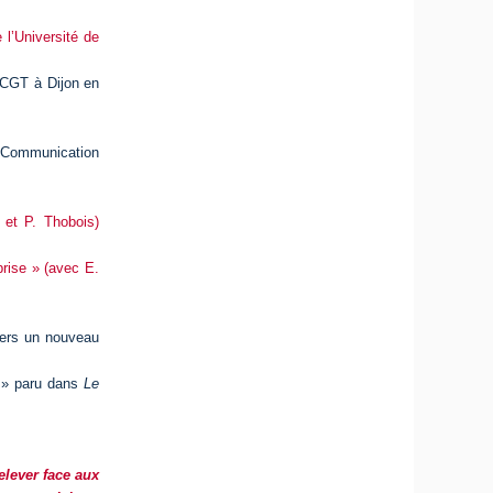
 l’Université de
a CGT à Dijon en
», Communication
 et P. Thobois)
prise » (avec E.
 vers un nouveau
on » paru dans
Le
elever face aux