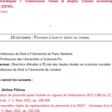
limatiques ?
. Commission Travail et emploi, Conseil économiq
 (CESE).
l'avis
*
19 décembre : Pouvoir d’agir et droit du travail
Professeur de Droit à l’Université de Paris Nanterre
 Professeur des Universités à Sciences-Po
merman
, Directrice d'études à l'École des hautes études en sciences sociale
ofesseur de Droit à l’Université de Lorraine
 seront les suivants :
t Jérôme Pélisse
ation de proximité après l'entrée en vigueur de l'ordonnance 2017-1386 du 22
ocial
, n° 3, Mars 2022, pp. 199-206.
 nouvelles règles de représentation du personnel à la SNCF : chronique d’un
° 3, Mars 2022, pp. 232-238.