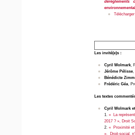
dérèglements c
environnemental
Télécharger 
Les invité(e)s :
Cyril Wolmark
, 
Jérôme Pélisse
,
Bénédicte Zim
Frédéric Géa
, Pr
Les textes commentés
Cyril Wolmark e
1.
« La représent
2017 ? »,
Droit S
2.
« Proximité et
»,
Droit-social
, n