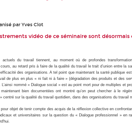
anisé par Yves Clot
strements vidéo de ce séminaire sont désormais 
 actuels du travail tiennent, au moment où de profondes transformati
ours, au retard pris à faire de la qualité du travail le trait d’union entre la s
l’efficacité des organisations. A tel point que maintenant la santé publique est
il de plus en plus « ni fait ni à faire » (dégradation des produits et des s
. L’ainsi nommé « Dialogue social » est au point mort pour de multiples et pr
 maintenant bien documentées ont montré qu’on peut chercher à le régén
» centré sur la qualité du travail quotidien, dans des organisations du travail 
our objet de tenir compte des acquis de la réflexion collective en confronta
ndicaux et universitaires sur la question du « Dialogue professionnel » en r
d'hui.