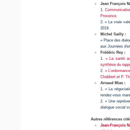
Jean François
Na
1.
Communication 
Provence.
2. « La vraie val
2019.
Michel Sailly
:
« Place des dialo
aux Journées d'e
Frédéric Rey
:
1.
« La santé au
synthèse du rappo
2.
« L’ordonnance
Chabbert et P. Th
Arnaud Mias
:
1. « La négociati
rendez-vous manq
2. « Une représen
dialogue social s
Autres références cité
Jean-François Na