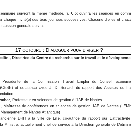
 séminaire suivront la même méthode. Y. Clot ouvrira les séances en comm
par chaque invité(e) des trois journées successives. Chacune d’elles et chac
iscussion générale suivra.
17 octobre : Dialoguer pour diriger ?
ellini, Directrice du Centre de recherche sur le travail et le développem
 Présidente de la Commission Travail Emploi du Conseil économiq
 (CESE) et co-autrice avec J. D. Senard, du rapport des Assises du tra
ondation
sahar
, Professeur en sciences de gestion à l’IAE de Nantes
l
, Maîtresse de conférences en sciences de gestion, IAE de Nantes (LEMN
 Management de Nantes Atlantique)
 ancienne DRH à la ville de Lille, co-autrice du rapport sur L'attractivité
la Ministre, actuellement chef de service à la Direction générale de l'Adminis