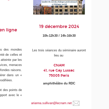
19 décembre 2024
en ligne
10h-12h30 / 14h-16h30
ons des mondes
Les trois séances du séminaire auront
anté de celles et
lieu au
 atteinte par les
ervices, menaces
CNAM
ofondes raisons.
41, rue Gay Lussac
érer dans un «
75005 Paris
modifiées.
amphithéâtre du RDC
nt des points de
apport avec le «
arianna.sullivan@lecnam.net