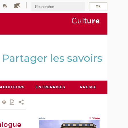
Cul
tu
r
e
AUDITEURS
ENTREPRISES
PRESSE
ialogue