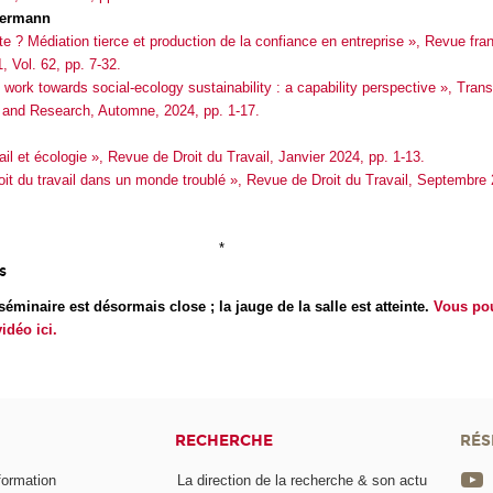
mermann
te ? Médiation tierce et production de la confiance en entreprise », Revue fra
, Vol. 62, pp. 7-32.
work towards social-ecology sustainability : a capability perspective », Tran
 and Research, Automne, 2024, pp. 1-17.
ail et écologie », Revue de Droit du Travail, Janvier 2024, pp. 1-13.
oit du travail dans un monde troublé », Revue de Droit du Travail, Septembre 
*
s
séminaire est désormais close ; la jauge de la salle est atteinte.
Vous po
idéo ici.
RECHERCHE
RÉS
formation
La direction de la recherche & son actu