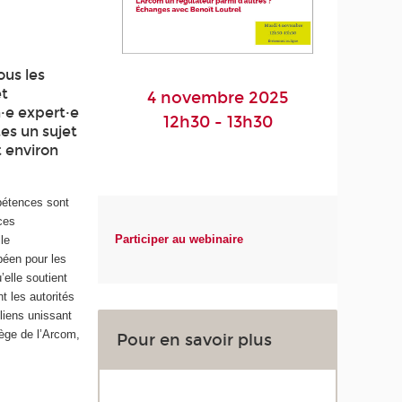
ous les
et
4 novembre 2025
n·e expert·e
12h30 - 13h30
es un sujet
t environ
pétences sont
ces
Participer au webinaire
le
péen pour les
elle soutient
t les autorités
liens unissant
lège de l’Arcom,
Pour en savoir plus