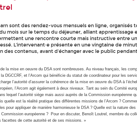
trel
arn sont des rendez-vous mensuels en ligne, organisés t
du mois sur le temps du déjeuner, alliant apprentissage 
 permettent une rencontre courte mais instructive entre u
ressé. L’intervenant·e présente en une vingtaine de minut
ion des contenus, avant d’échanger avec le public pendan
 de la mise en oeuvre du DSA sont nombreuses. Au niveau français, les com
, la DGCCRF, et l’Arcom qui bénéficie du statut de coordinateur pour les servi
harge l’autorité d’assurer la cohérence de la mise en oeuvre du DSA à l’échel
uropéen, l’Arcom agit également à deux niveaux. Tant au sein du Comité euro
ns lequel l’autorité siège mais aussi auprès de la Commission européenne qu’
 quelle est la réalité pratique des différentes missions de l’Arcom ? Commen
lles pour appliquer de manière harmonieuse le DSA ? Quelle est la nature des 
t la Commission européenne ? Pour en discuter, Benoît Loutrel, membre du col
s facettes de cette autorité et de ses missions. »