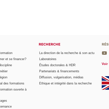
RECHERCHE
RÉS
formation
La direction de la recherche & son actu
er et se financer?
Laboratoires
Voir 
iscipline
Études doctorales & HDR
métier
Partenariats & financements
égion
Diffusion, vulgarisation, médias
al des formations
Ethique et intégrité dans la recherche
formation ouverte à
tages
lternance