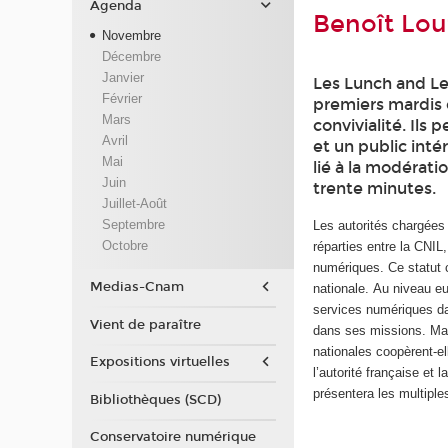
Agenda
Benoît Lou
Novembre
Décembre
Janvier
Les Lunch and Le
Février
premiers mardis 
Mars
convivialité. Ils
Avril
et un public inté
Mai
lié à la modérat
Juin
trente minutes.
Juillet-Août
Septembre
Les autorités chargées
Octobre
réparties entre la CNIL
numériques. Ce statut c
Medias-Cnam
nationale. Au niveau e
services numériques da
Vient de paraître
dans ses missions. Mais
nationales coopèrent-e
Expositions virtuelles
l’autorité française e
présentera les multiple
Bibliothèques (SCD)
Conservatoire numérique