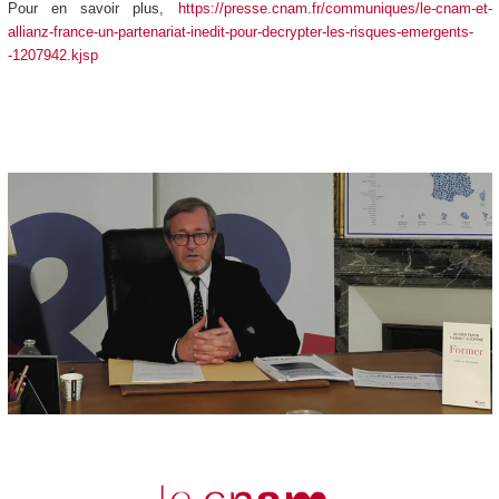
Pour en savoir plus,
https://presse.cnam.fr/communiques/le-cnam-et-
allianz-france-un-partenariat-inedit-pour-decrypter-les-risques-emergents-
-1207942.kjsp