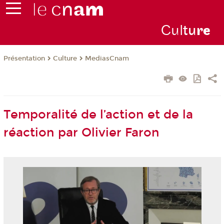
Cul
tu
r
e
Présentation
Culture
MediasCnam
Temporalité de l’action et de la
réaction par Olivier Faron