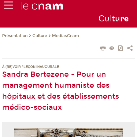
Cul
tu
r
e
Présentation
Culture
MediasCnam
À (RE)VOIR / LEÇON INAUGURALE
Sandra Bertezene - Pour un
management humaniste des
hôpitaux et des établissements
médico-sociaux