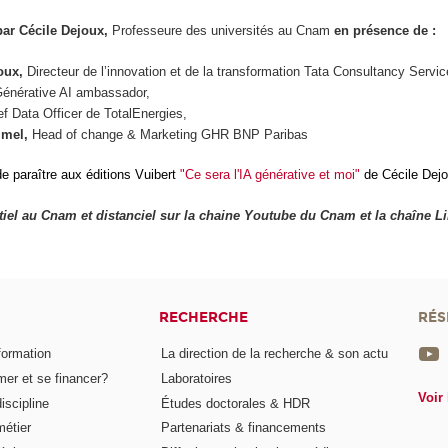
par Cécile Dejoux,
Professeure des universités au Cnam
en présence de :
oux,
Directeur de l’innovation et de la transformation Tata Consultancy Servi
énérative AI ambassador,
ef Data Officer de TotalEnergies,
mel,
Head of change & Marketing GHR BNP Paribas
de paraître aux éditions Vuibert
"Ce sera l'IA générative et moi"
de Cécile Dej
iel au Cnam et distanciel sur la chaine Youtube du Cnam et la chaîne L
RECHERCHE
RÉS
formation
La direction de la recherche & son actu
er et se financer?
Laboratoires
Voir 
iscipline
Études doctorales & HDR
métier
Partenariats & financements