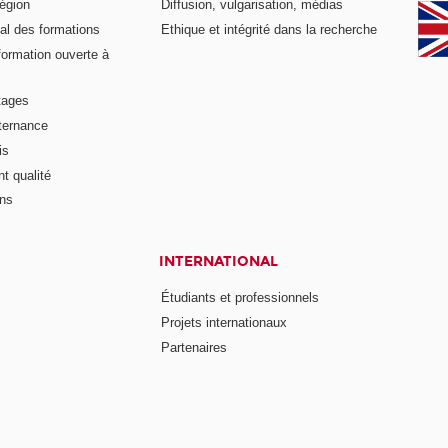
égion
Diffusion, vulgarisation, médias
al des formations
Ethique et intégrité dans la recherche
formation ouverte à
tages
lternance
is
t qualité
ons
INTERNATIONAL
Étudiants et professionnels
Projets internationaux
Partenaires