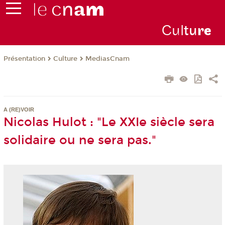
Cul
tu
r
e
Présentation
Culture
MediasCnam
A (RE)VOIR
Nicolas Hulot : "Le XXIe siècle sera
solidaire ou ne sera pas."