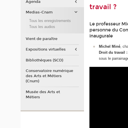
Agenda
travail ?
Medias-Cnam
Tous les enregistrements
Le professeur Mich
Tous les audios
personne du Cons
inaugurale
Vient de paraître
Michel Miné
, cha
Expositions virtuelles
Droit du travail 
sous le parraina
Bibliothèques (SCD)
Conservatoire numérique
des Arts et Métiers
(Cnum)
Musée des Arts et
Métiers