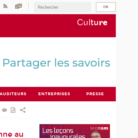
Cul
tu
r
e
AUDITEURS
ENTREPRISES
PRESSE
onne au