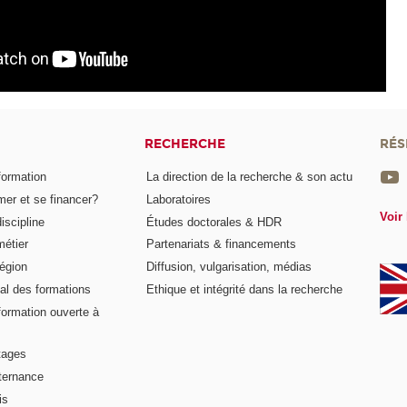
RECHERCHE
RÉS
formation
La direction de la recherche & son actu
er et se financer?
Laboratoires
Voir 
iscipline
Études doctorales & HDR
métier
Partenariats & financements
égion
Diffusion, vulgarisation, médias
al des formations
Ethique et intégrité dans la recherche
formation ouverte à
tages
lternance
is