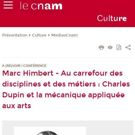
Cul
tu
r
e
Présentation
Culture
MediasCnam
A (RE)VOIR / CONFÉRENCE
Marc Himbert - Au carrefour des
disciplines et des métiers : Charles
Dupin et la mécanique appliquée
aux arts