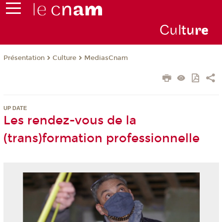
Cul
tu
r
e
Présentation
Culture
MediasCnam
UP DATE
Les rendez-vous de la
(trans)formation professionnelle