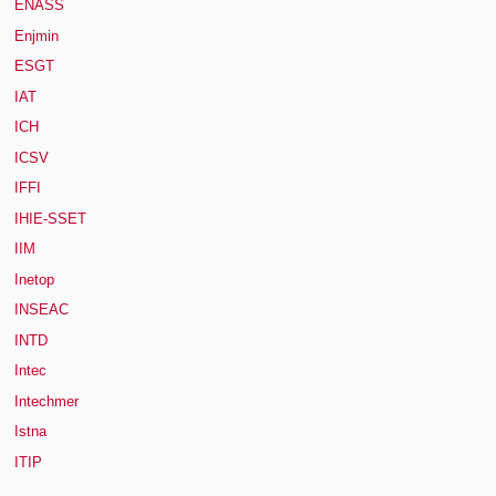
ENASS
Enjmin
ESGT
IAT
ICH
ICSV
IFFI
IHIE-SSET
IIM
Inetop
INSEAC
INTD
Intec
Intechmer
Istna
ITIP