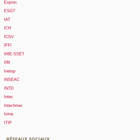
Enjmin
ESGT
IAT
ICH
ICSV
IFFI
IHIE-SSET
IIM
Inetop
INSEAC
INTD
Intec
Intechmer
Istna
ITIP
RÉSEAUX SOCIAUX