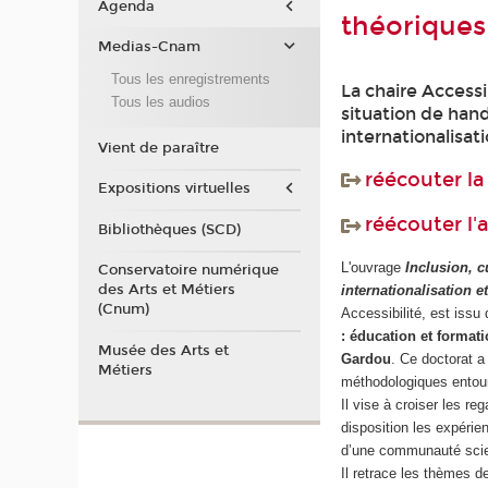
Agenda
théoriques
Medias-Cnam
Tous les enregistrements
La chaire Accessi
Tous les audios
situation de han
internationalisati
Vient de paraître
réécouter l
Expositions virtuelles
réécouter l'
Bibliothèques (SCD)
L'ouvrage
Inclusion, c
Conservatoire numérique
des Arts et Métiers
internationalisation e
(Cnum)
Accessibilité, est issu
: éducation et format
Musée des Arts et
Gardou
. Ce doctorat a
Métiers
méthodologiques entoura
Il vise à croiser les re
disposition les expérie
d’une communauté scien
Il retrace les thèmes de