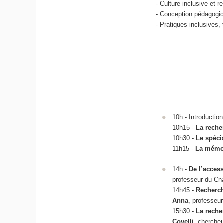
- Culture inclusive et 
- Conception pédagogiqu
- Pratiques inclusives, 
10h - Introduction
10h15 -
La reche
10h30 -
Le spécia
11h15 -
La mémoi
14h -
De l’acces
professeur du Cna
14h45 -
Recherche
Anna
, professeur
15h30 -
La recher
Covelli
, chercheu