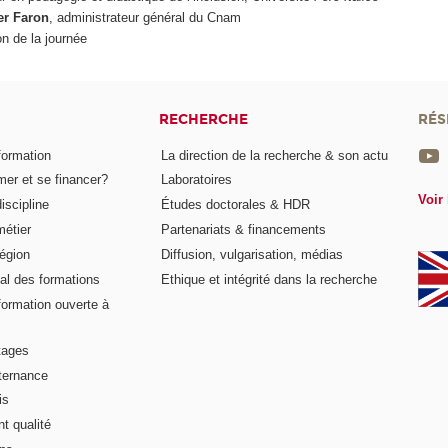
er Faron
, administrateur général du Cnam
n de la journée
RECHERCHE
RÉS
formation
La direction de la recherche & son actu
er et se financer?
Laboratoires
Voir 
iscipline
Études doctorales & HDR
métier
Partenariats & financements
égion
Diffusion, vulgarisation, médias
al des formations
Ethique et intégrité dans la recherche
formation ouverte à
tages
lternance
is
t qualité