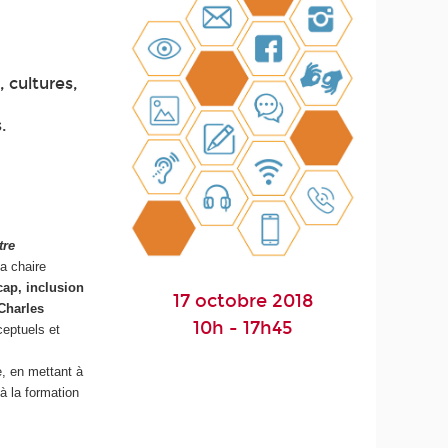
, cultures,
.
tre
la chaire
cap, inclusion
17 octobre 2018
Charles
10h - 17h45
ceptuels et
e, en mettant à
à la formation