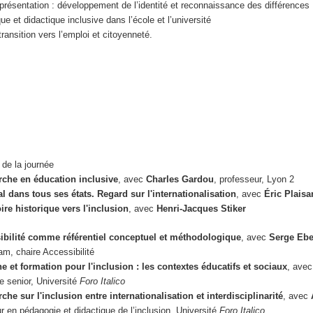
représentation : développement de l’identité et reconnaissance des différences
e et didactique inclusive dans l’école et l’université
transition vers l’emploi et citoyenneté.
 de la journée
rche en éducation inclusive
, avec
Charles Gardou
, professeur, Lyon 2
l dans tous ses états. Regard sur l'internationalisation
, avec
Éric Plaisa
re historique vers l'inclusion
, avec
Henri-Jacques Stiker
sibilité comme référentiel conceptuel et méthodologique
, avec
Serge Ebe
m, chaire Accessibilité
 et formation pour l'inclusion : les contextes éducatifs et sociaux
, ave
e senior, Université
Foro Italico
che sur l'inclusion entre internationalisation et interdisciplinarité
, avec
r en pédagogie et didactique de l’inclusion, Université
Foro Italico