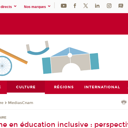
directs
Nos marques
E
CULTURE
RÉGIONS
INTERNATIONAL
re
MediasCnam
AIRE
he en éducation inclusive : perspect