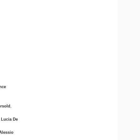
nce
rsold
,
c
Lucia De
Alessio