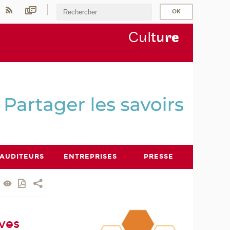
Cul
tu
r
e
AUDITEURS
ENTREPRISES
PRESSE
ives