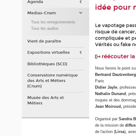
Agenda
idée pour 
Medias-Cnam
Tous les enregistrements
Le vapotage pass
Tous les audios
risque de cancer,
compliquée et peu
Vient de paraître
Vérités ou fake 
Expositions virtuelles
réécouter l
Bibliothèques (SCD)
Nous ferons le point su
Bertrand Dautzenber
Conservatoire numérique
des Arts et Métiers
Paris
(Cnum)
Didier Jayle
, professe
Nathalie Dunand
, pré
Musée des Arts et
risques et des dommage
Métiers
Jean Moiroud,
préside
Organisé par
Sandra B
de la mission de
diffus
de l'action (
Lirsa
), avec