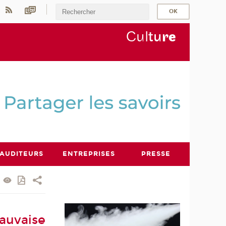
Cul
tu
r
e
AUDITEURS
ENTREPRISES
PRESSE
auvaise