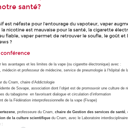
notre santé?
if est néfaste pour l’entourage du vapoteur, vaper augm
 la nicotine est mauvaise pour la santé, la cigarette élect
 fiable, vaper permet de retrouver le soufle, le goût et l
news ?
a conférence
r les avantages et les limites de la vape (ou cigarette électronique) avec :
g
, médecin et professeur de médecine, service de pneumologie à l’hôpital de la
ur du Cnam, chaire d’Addictologie
sidente de Sovape, association dont l’objet est de promouvoir une culture de 
s du tabagisme en favorisant dialogue et circulation d’information
nt de la Fédération interprofessionnelle de la vape (Fivape)
ertezene
, professeure du Cnam,
chaire de Gestion des services de santé
,
ion de la culture scientifique
du Cnam, avec le Laboratoire interdisciplinair
 :