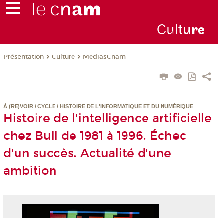
Cul
tu
r
e
Présentation
Culture
MediasCnam
À (RE)VOIR / CYCLE / HISTOIRE DE L'INFORMATIQUE ET DU NUMÉRIQUE
Histoire de l'intelligence artificielle
chez Bull de 1981 à 1996. Échec
d'un succès. Actualité d'une
ambition