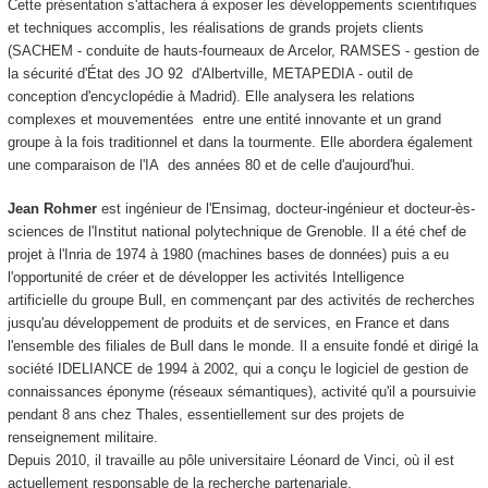
Cette présentation s'attachera à exposer les développements scientifiques
et techniques accomplis, les réalisations de grands projets clients
(SACHEM - conduite de hauts-fourneaux de Arcelor, RAMSES - gestion de
la sécurité d'État des JO 92 d'Albertville, METAPEDIA - outil de
conception d'encyclopédie à Madrid). Elle analysera les relations
complexes et mouvementées entre une entité innovante et un grand
groupe à la fois traditionnel et dans la tourmente. Elle abordera également
une comparaison de l'IA des années 80 et de celle d'aujourd'hui.
Jean Rohmer
est ingénieur de l'Ensimag, docteur-ingénieur et docteur-ès-
sciences de l'Institut national polytechnique de Grenoble. Il a été chef de
projet à l'Inria de 1974 à 1980 (machines bases de données) puis a eu
l'opportunité de créer et de développer les activités Intelligence
artificielle du groupe Bull, en commençant par des activités de recherches
jusqu'au développement de produits et de services, en France et dans
l'ensemble des filiales de Bull dans le monde. Il a ensuite fondé et dirigé la
société IDELIANCE de 1994 à 2002, qui a conçu le logiciel de gestion de
connaissances éponyme (réseaux sémantiques), activité qu'il a poursuivie
pendant 8 ans chez Thales, essentiellement sur des projets de
renseignement militaire.
Depuis 2010, il travaille au pôle universitaire Léonard de Vinci, où il est
actuellement responsable de la recherche partenariale.